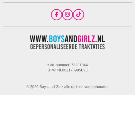
F
I
T
a
n
i
c
s
k
e
t
T
b
a
o
o
g
k
o
r
k
a
m
KVK-nummer: 72281944
BTW: NL002178995B93
© 2020 Boys and Girlz alle rechten voorbehouden