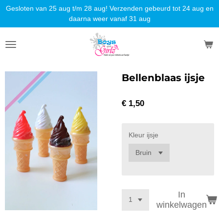
Gesloten van 25 aug t/m 28 aug! Verzenden gebeurd tot 24 aug en
Ga
daarna weer vanaf 31 aug
direct
naar
de
hoofdinhoud
Bellenblaas ijsje
€ 1,50
Kleur ijsje
In
winkelwagen