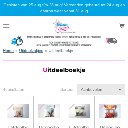
Gesloten van 25 aug t/m 28 aug! Verzenden gebeurd tot 24 aug en
Ga
daarna weer vanaf 31 aug
direct
naar
de
hoofdinhoud
Home
»
Uitdeelzakjes
»
Uitdeelboekje
U
itdeelboekje
4 resultaten
Sorteer:
Uitdeelbo
Uitdeelbo
Uitdeelbo
Uitdeelbo