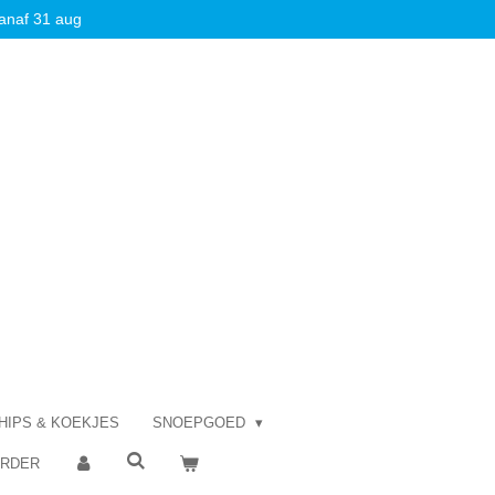
anaf 31 aug
HIPS & KOEKJES
SNOEPGOED
ORDER