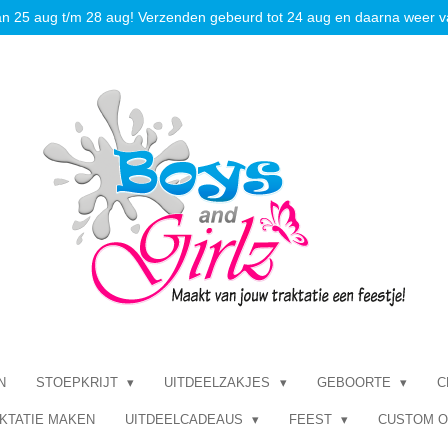
an 25 aug t/m 28 aug! Verzenden gebeurd tot 24 aug en daarna weer v
N
STOEPKRIJT
UITDEELZAKJES
GEBOORTE
C
KTATIE MAKEN
UITDEELCADEAUS
FEEST
CUSTOM 