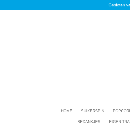
Gesloten v
Ga
direct
naar
de
hoofdinhoud
HOME
SUIKERSPIN
POPCOR
BEDANKJES
EIGEN TRA