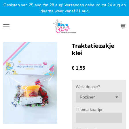
Gesloten van 25 aug t/m 28 aug! Verzenden gebeurd tot 24 aug en
Ga
daarna weer vanaf 31 aug
direct
naar
de
hoofdinhoud
Traktatiezakje
klei
€ 1,55
Welk doosje?
Thema kaartje