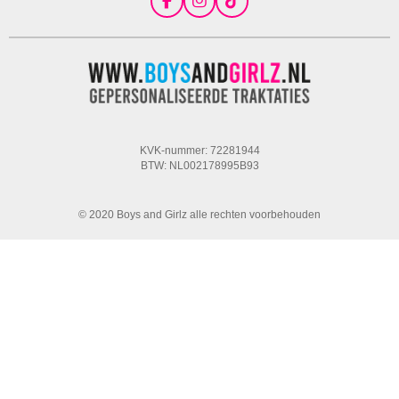
F
I
T
a
n
i
c
s
k
e
t
T
b
a
o
o
g
k
o
r
k
a
m
KVK-nummer: 72281944
BTW: NL002178995B93
© 2020 Boys and Girlz alle rechten voorbehouden