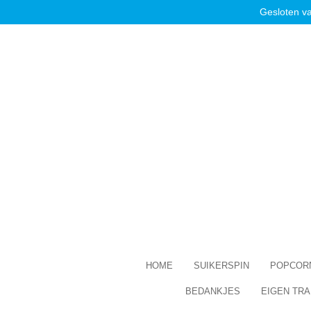
Gesloten v
Ga
direct
naar
de
hoofdinhoud
HOME
SUIKERSPIN
POPCOR
BEDANKJES
EIGEN TRA