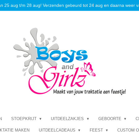
an 25 aug t/m 28 aug! Verzenden gebeurd tot 24 aug en daarna weer v
N
STOEPKRIJT
UITDEELZAKJES
GEBOORTE
C
KTATIE MAKEN
UITDEELCADEAUS
FEEST
CUSTOM 