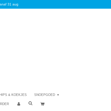
anaf 31 aug
HIPS & KOEKJES
SNOEPGOED
ORDER