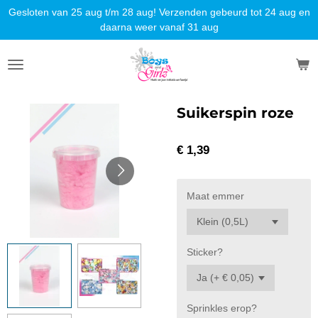
Gesloten van 25 aug t/m 28 aug! Verzenden gebeurd tot 24 aug en
Ga
daarna weer vanaf 31 aug
direct
naar
de
hoofdinhoud
Suikerspin roze
€ 1,39
Maat emmer
Sticker?
Sprinkles erop?