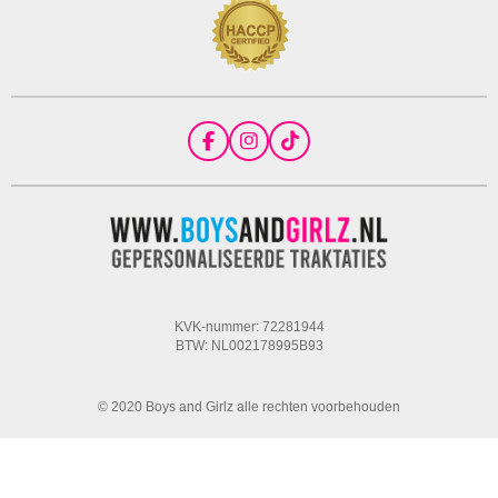
F
I
T
a
n
i
c
s
k
e
t
T
b
a
o
o
g
k
o
r
k
a
m
KVK-nummer: 72281944
BTW: NL002178995B93
© 2020 Boys and Girlz alle rechten voorbehouden