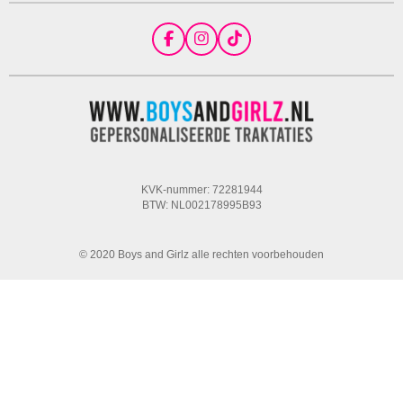
F
I
T
a
n
i
c
s
k
e
t
T
b
a
o
o
g
k
o
r
k
a
m
KVK-nummer: 72281944
BTW: NL002178995B93
© 2020 Boys and Girlz alle rechten voorbehouden