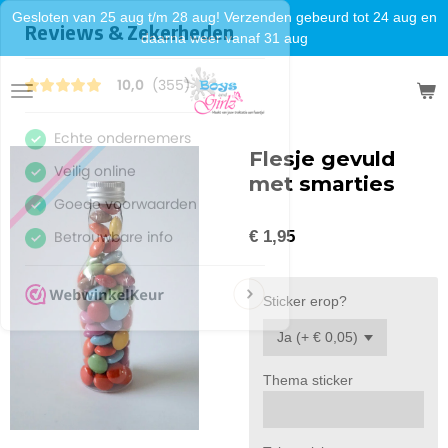
Gesloten van 25 aug t/m 28 aug! Verzenden gebeurd tot 24 aug en
Ga
daarna weer vanaf 31 aug
direct
naar
de
hoofdinhoud
Flesje gevuld
met smarties
€ 1,95
Sticker erop?
Thema sticker