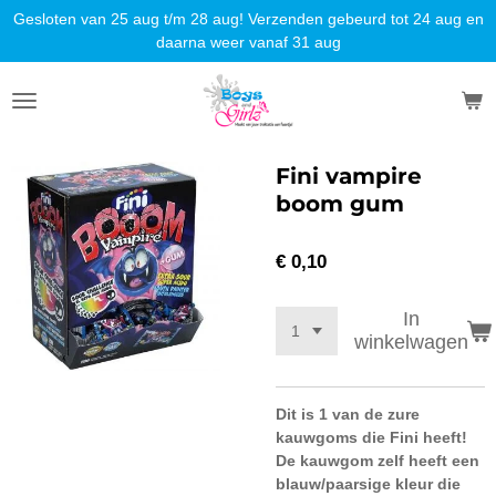
Gesloten van 25 aug t/m 28 aug! Verzenden gebeurd tot 24 aug en
Ga
daarna weer vanaf 31 aug
direct
naar
de
hoofdinhoud
Fini vampire
boom gum
€ 0,10
In
winkelwagen
Dit is 1 van de zure
kauwgoms die Fini heeft!
De kauwgom zelf heeft een
blauw/paarsige kleur die