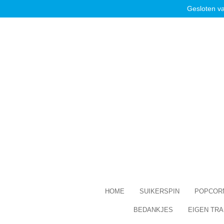
Gesloten v
Ga
direct
naar
de
hoofdinhoud
HOME
SUIKERSPIN
POPCOR
BEDANKJES
EIGEN TRA