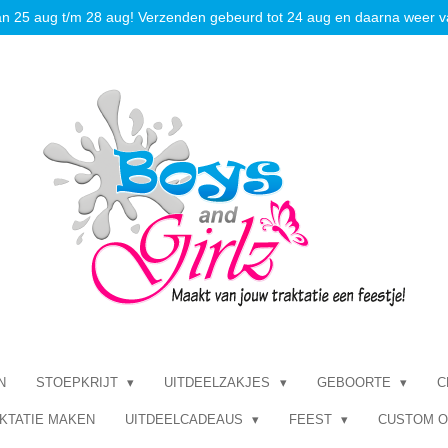
an 25 aug t/m 28 aug! Verzenden gebeurd tot 24 aug en daarna weer v
N
STOEPKRIJT
UITDEELZAKJES
GEBOORTE
C
KTATIE MAKEN
UITDEELCADEAUS
FEEST
CUSTOM 