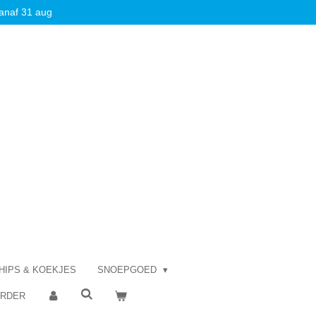
anaf 31 aug
HIPS & KOEKJES
SNOEPGOED
ORDER