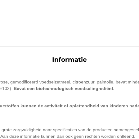
Informatie
trose, gemodificeerd voedselzetmeel, citroenzuur, palmolie, bevat min
 E102).
Bevat een biotechnologisch voedselingrediënt.
eurstoffen kunnen de activiteit of oplettendheid van kinderen nad
t grote zorgvuldigheid naar specificaties van de producten samengeste
. Aan deze informatie kunnen dan ook geen rechten worden ontleend.