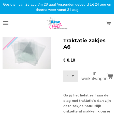
Gesloten van 25 aug t/m 28 aug! Verzenden gebeurd tot 24 aug en
Ga
daarna weer vanaf 31 aug
direct
naar
de
hoofdinhoud
Traktatie zakjes
A6
€ 0,10
In
winkelwagen
Ga jij het liefst zelf aan de
slag met traktatie's dan zijn
deze zakjes natuurlijk
ontzettend makkelijk om er