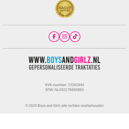
F
I
T
a
n
i
c
s
k
e
t
T
b
a
o
o
g
k
o
r
k
a
m
KVK-nummer: 72281944
BTW: NL002178995B93
© 2020 Boys and Girlz alle rechten voorbehouden